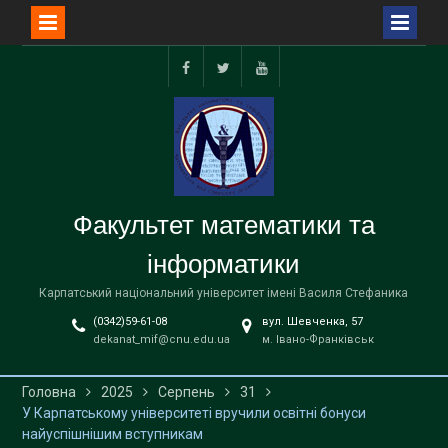
Перейти
до
facebook
twitter
youtube
вмісту
Факультет математики та
інформатики
Карпатський національний університет імені Василя Стефаника
(0342)59-61-08
вул. Шевченка, 57
dekanat_mif@cnu.edu.ua
м. Івано-Франківськ
Головна
2025
Серпень
31
У Карпатському університеті вручили освітні бонуси
найуспішнішим вступникам