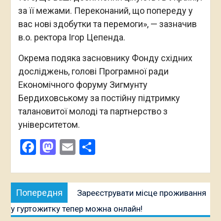
за її межами. Переконаний, що попереду у
вас нові здобутки та перемоги», — зазначив
в.о. ректора Ігор Цепенда.
Окрема подяка засновнику Фонду східних
досліджень, голові Програмної ради
Економічного форуму Зигмунту
Бердиховському за постійну підтримку
талановитої молоді та партнерство з
університетом.
Facebook
Mastodon
Email
Поділитися
Навігація
Попередня
Попередня
Зареєструвати місце проживання
записів
публікація:
у гуртожитку тепер можна онлайн!