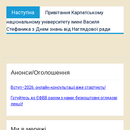
Наступна
Наступна
Привітання Карпатському
публікація:
національному університету імені Василя
Стефаника з Днем знань від Наглядової ради
Анонси/Оголошення
Вступ–2026: онлайн-консультації вже стартують!
Готуйтесь до ЄФВВ разом з нами: безкоштовні оглядові
лекції!
Ми в мережі