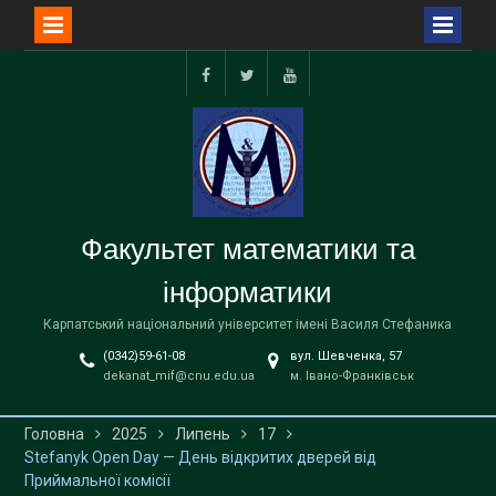
Перейти
до
facebook
twitter
youtube
вмісту
Факультет математики та
інформатики
Карпатський національний університет імені Василя Стефаника
(0342)59-61-08
вул. Шевченка, 57
dekanat_mif@cnu.edu.ua
м. Івано-Франківськ
Головна
2025
Липень
17
Stefanyk Open Day — День відкритих дверей від
Приймальної комісії