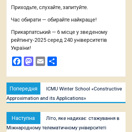
Приходьте, слухайте, запитуйте.
Час обирати — обирайте найкраще!
Прикарпатський — 6 місце у зведеному
рейтингу-2025 серед 240 університетів
України!
Facebook
Mastodon
Email
Поділитися
Навігація
Попередня
Попередня
ICMU Winter School «Constructive
записів
публікація:
Approximation and its Applications»
Наступна
Наступна
Літо, яке надихає: стажування в
публікація:
Міжнародному телематичному університеті