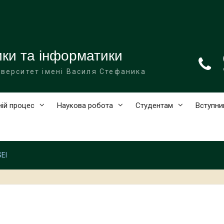
ки та інформатики
іверситет імені Василя Стефаника
ній процес
Наукова робота
Студентам
Вступни
SEI