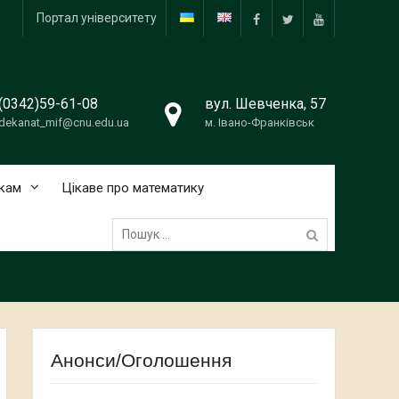
Портал університету
facebook
twitter
youtube
(0342)59-61-08
вул. Шевченка, 57
dekanat_mif@cnu.edu.ua
м. Івано-Франківськ
кам
Цікаве про математику
Пошук:
Анонси/Оголошення