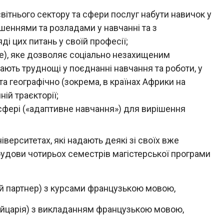
ітнього сектору та сфери послуг набути навичок у
шеннями та розладами у навчанні та з
ді цих питань у своїй професії;
не), яке дозволяє соціально незахищеним
 мають труднощі у поєднанні навчання та роботи, у
а географічно (зокрема, в країнах Африки на
ій траєкторії;
 сфері («адаптивне навчання») для вирішення
верситетах, які надають деякі зі своїх вже
удови чотирьох семестрів магістерської програми
ний партнер) з курсами французькою мовою,
ейцарія) з викладанням французькою мовою,