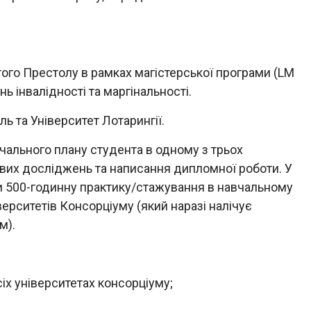
ого Престолу в рамках магістерської програми (LM
ь інвалідності та маргінальності.
ль та Університет Лотарингії.
чального плану студента в одному з трьох
вих досліджень та написання дипломної роботи. У
и 500-годинну практику/стажування в навчальному
ерситетів Консорціуму (який наразі налічує
м).
іх університетах консорціуму;