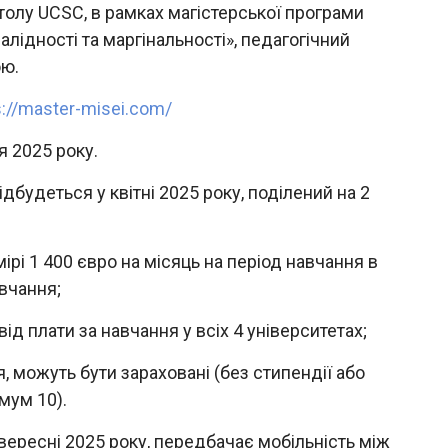
толу UCSC, в рамках магістерської програми
алідності та маргінальності», педагогічний
ою.
s://master-misei.com/
я 2025 року.
ідбудеться у квітні 2025 року, поділений на 2
мірі 1 400 євро на місяць на період навчання в
авчання;
від плати за навчання у всіх 4 університетах;
я, можуть бути зараховані (без стипендії або
мум 10).
вересні 2025 року, передбачає мобільність між