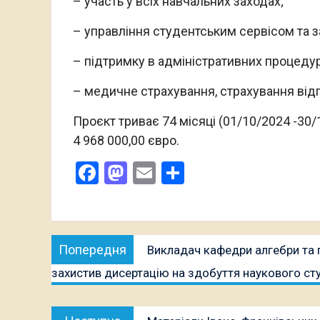
– участь у всіх навчальних заходах;
– управління студентським сервісом та 
– підтримку в адміністративних процедур
– медичне страхування, страхування відп
Проєкт триває 74 місяці (01/10/2024 -30/
4 968 000,00 євро.
Facebook
Mastodon
Email
Поділитися
Навігація
Попередня
Попередня
Викладач кафедри алгебри та 
записів
публікація:
захистив дисертацію на здобуття наукового ст
Наступна