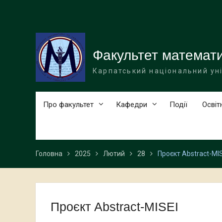
Перейти
до
вмісту
Факультет математи
Карпатський національний ун
Про факультет
Кафедри
Події
Освіт
Головна
2025
Лютий
28
Проєкт Abstract-MI
Проєкт Abstract-MISEI