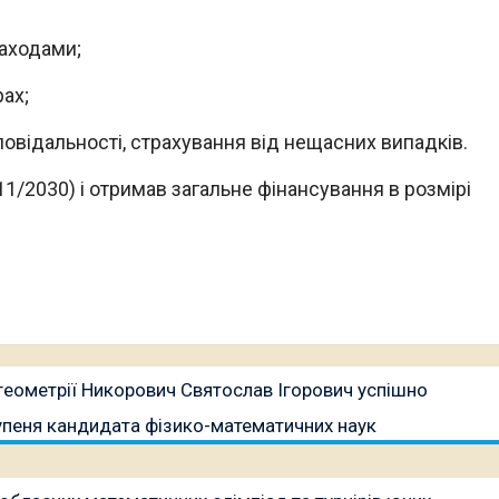
заходами;
ах;
овідальності, страхування від нещасних випадків.
11/2030) і отримав загальне фінансування в розмірі
геометрії Никорович Святослав Ігорович успішно
упеня кандидата фізико-математичних наук