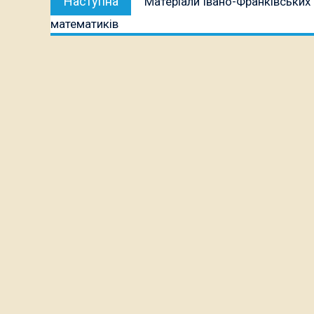
Наступна
Матеріали Івано-Франківських 
публікація:
математиків