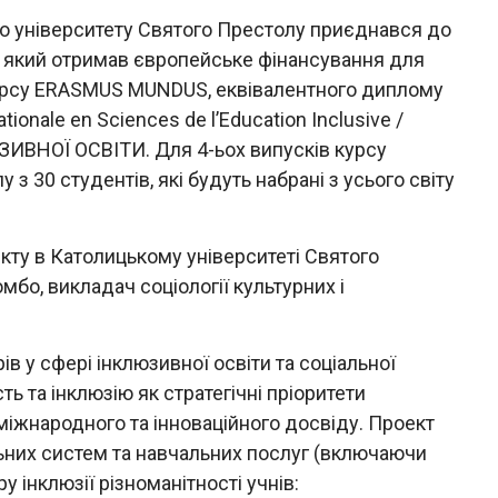
го університету Святого Престолу приєднався до
, який отримав європейське фінансування для
курсу ERASMUS MUNDUS, еквівалентного диплому
tionale en Sciences de l’Education Inclusive /
НОЇ ОСВІТИ. Для 4-ьох випусків курсу
з 30 студентів, які будуть набрані з усього світу
ту в Католицькому університеті Святого
о, викладач соціології культурних і
ів у сфері інклюзивної освіти та соціальної
ь та інклюзію як стратегічні пріоритети
іжнародного та інноваційного досвіду. Проект
ьних систем та навчальних послуг (включаючи
у інклюзії різноманітності учнів: