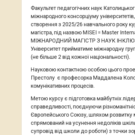
Факультет педагогічних наук Католицько
міжнародного консорціуму університетів
створення з 2025/26 навчального року 
магістра, під назвою MISEI = Master Interna
МІЖНАРОДНИЙ МАГІСТР З НАУК ІНКЛЮЗИВ
Університет прийматиме міжнародну групу 
(не більше 2 від кожної національності).
Науковою контактною особою цього проек
Престолу є професорка Маддалена Коломб
комунікативних процесів.
Метою курсу є підготовка майбутніх лідер
справедливості, поєднуючи різноманітніст
Європейського Союзу, шляхом розвитку м
спрямований на усунення недоліків шкіл
супровід від школи до роботи) з точки зор