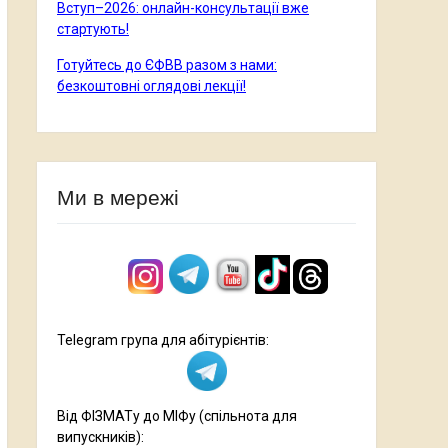
Вступ–2026: онлайн-консультації вже
стартують!
Готуйтесь до ЄФВВ разом з нами:
безкоштовні оглядові лекції!
Ми в мережі
Telegram група для абітурієнтів:
Від ФІЗМАТу до МІФу (спільнота для
випускників):