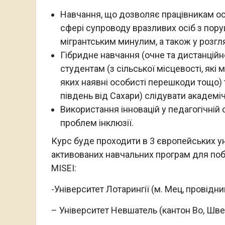
Навчання, що дозволяє працівникам осв
сфері супроводу вразливих осіб з пору
мігрантським минулим, а також у розгля
Гібридне навчання (очне та дистанцій
студентам (з сільської місцевості, які
яких наявні особисті перешкоди тощо) т
південь від Сахари) слідувати академічн
Використання інновацій у педагогічній
проблем інклюзії.
Курс буде проходити в 3 європейських уні
активованих навчальних програм для поб
MISEI:
-Університет Лотарингії (м. Мец, провід
– Університет Невшатель (кантон Во, Шв