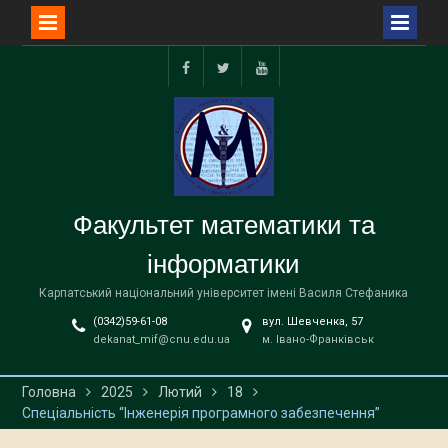
Перейти
до
facebook
twitter
youtube
вмісту
Факультет математики та
інформатики
Карпатський національний університет імені Василя Стефаника
(0342)59-61-08
вул. Шевченка, 57
dekanat_mif@cnu.edu.ua
м. Івано-Франківськ
Головна
2025
Лютий
18
Спеціальність “Інженерія програмного забезпечення”