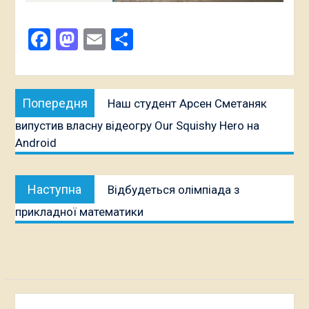
Facebook
Mastodon
Email
Поділитися
Навігація
Попередня
Попередня
Наш студент Арсен Сметаняк
записів
публікація:
випустив власну відеогру Our Squishy Hero на
Android
Наступна
Наступна
Відбудеться олімпіада з
публікація:
прикладної математики