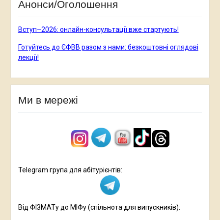
Анонси/Оголошення
Вступ–2026: онлайн-консультації вже стартують!
Готуйтесь до ЄФВВ разом з нами: безкоштовні оглядові
лекції!
Ми в мережі
Telegram група для абітурієнтів:
Від ФІЗМАТу до МІФу (спільнота для випускників):