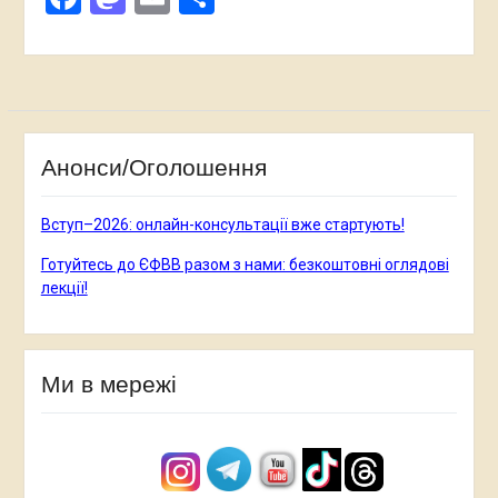
Анонси/Оголошення
Вступ–2026: онлайн-консультації вже стартують!
Готуйтесь до ЄФВВ разом з нами: безкоштовні оглядові
лекції!
Ми в мережі