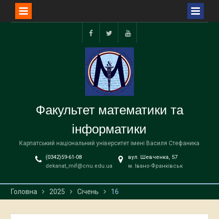
Перейти
до
facebook
twitter
youtube
вмісту
Факультет математики та
інформатики
Карпатський національний університет імені Василя Стефаника
(0342)59-61-08
вул. Шевченка, 57
dekanat_mif@cnu.edu.ua
м. Івано-Франківськ
Головна
2025
Січень
16