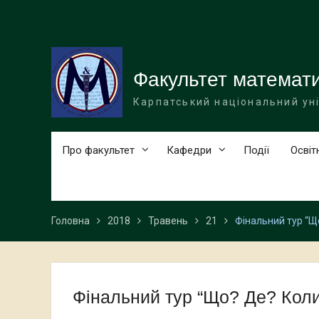
Перейти
до
вмісту
Факультет математи
Карпатський національний ун
Про факультет
Кафедри
Події
Освіт
Головна
2018
Травень
21
Фінальний тур “Щ
Фінальний тур “Що? Де? Коли