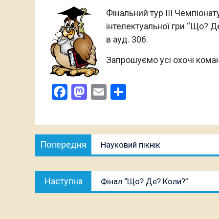
Фінальний тур III Чемпіона
інтелектуальної гри “Що? Де
в ауд. 306.
Запрошуємо усі охочі кома
Facebook
Mastodon
Email
Поділитися
Навігація
Попередня
Попередня
Науковий пікнік
записів
публікація:
Наступна
Наступна
Фінал “Що? Де? Коли?”
публікація: