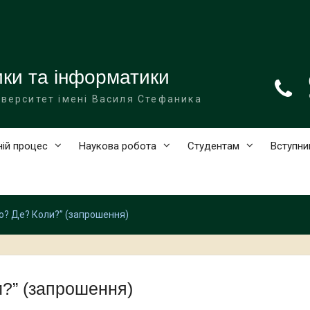
ки та інформатики
іверситет імені Василя Стефаника
ній процес
Наукова робота
Студентам
Вступни
о? Де? Коли?” (запрошення)
?” (запрошення)