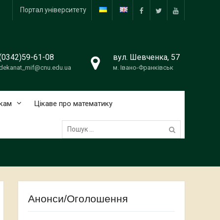
Портал університету
facebook
twitter
youtube
(0342)59-61-08
вул. Шевченка, 57
dekanat_mif@cnu.edu.ua
м. Івано-Франківськ
кам
Цікаве про математику
Пошук:
Анонси/Оголошення