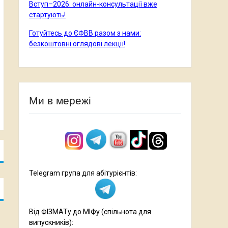
Вступ–2026: онлайн-консультації вже
стартують!
Готуйтесь до ЄФВВ разом з нами:
безкоштовні оглядові лекції!
Ми в мережі
Telegram група для абітурієнтів:
Від ФІЗМАТу до МІФу (спільнота для
випускників):