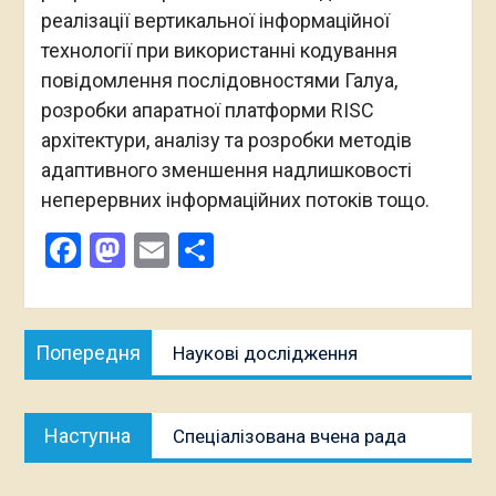
реалізації вертикальної інформаційної
технології при використанні кодування
повідомлення послідовностями Галуа,
розробки апаратної платформи RISC
архітектури, аналізу та розробки методів
адаптивного зменшення надлишковості
неперервних інформаційних потоків тощо.
Facebook
Mastodon
Email
Поділитися
Навігація
Попередня
Попередня
Наукові дослідження
записів
публікація:
Наступна
Наступна
Спеціалізована вчена рада
публікація: