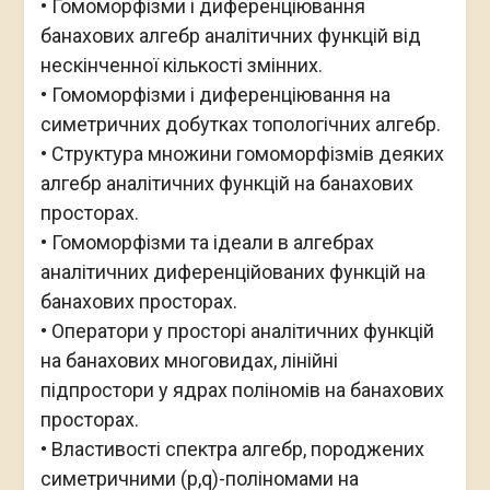
• Гомоморфізми і диференціювання
банахових алгебр аналітичних функцій від
нескінченної кількості змінних.
• Гомоморфізми і диференціювання на
симетричних добутках топологічних алгебр.
• Структура множини гомоморфізмів деяких
алгебр аналітичних функцій на банахових
просторах.
• Гомоморфізми та ідеали в алгебрах
аналітичних диференційованих функцій на
банахових просторах.
• Оператори у просторі аналітичних функцій
на банахових многовидах, лінійні
підпростори у ядрах поліномів на банахових
просторах.
• Властивості спектра алгебр, породжених
симетричними (p,q)-поліномами на