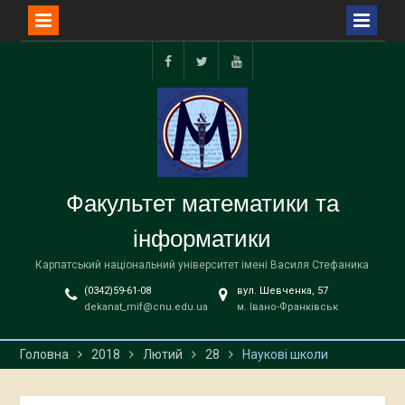
Перейти
до
facebook
twitter
youtube
вмісту
Факультет математики та
інформатики
Карпатський національний університет імені Василя Стефаника
(0342)59-61-08
вул. Шевченка, 57
dekanat_mif@cnu.edu.ua
м. Івано-Франківськ
Головна
2018
Лютий
28
Наукові школи