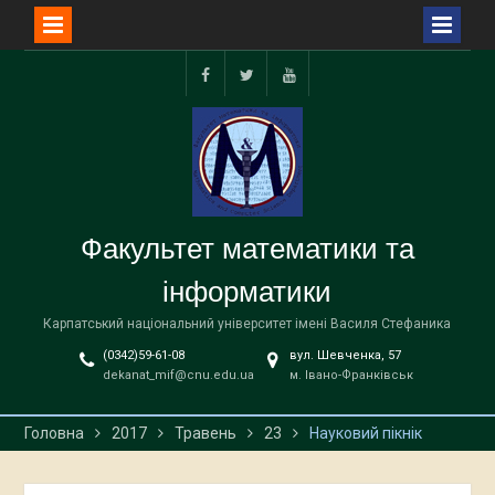
Перейти
до
facebook
twitter
youtube
вмісту
Факультет математики та
інформатики
Карпатський національний університет імені Василя Стефаника
(0342)59-61-08
вул. Шевченка, 57
dekanat_mif@cnu.edu.ua
м. Івано-Франківськ
Головна
2017
Травень
23
Науковий пікнік