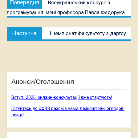
Попередня
Всеукраїнський конкурс з
записів
публікація:
програмування імені професора Павла Федорука
Наступна
Наступна
II чемпіонат факультету з дартсу
публікація:
Анонси/Оголошення
Вступ–2026: онлайн-консультації вже стартують!
Готуйтесь до ЄФВВ разом з нами: безкоштовні оглядові
лекції!