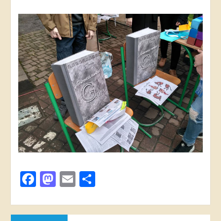
Facebook
Mastodon
Email
Поділитися
Навігація
Попередня