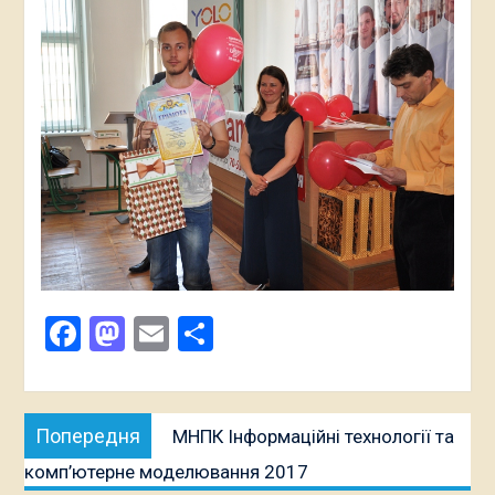
Facebook
Mastodon
Email
Поділитися
Навігація
Попередня
Попередня
МНПК Інформаційні технології та
записів
публікація:
комп’ютерне моделювання 2017