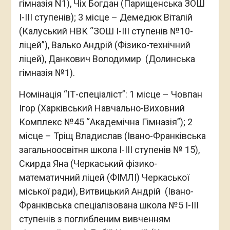
гімназія N1), Чіх Богдан (Парищенська ЗОШ
І-ІІІ ступенів); 3 місце – Демедюк Віталій
(Калуський НВК “ЗОШ І-ІІІ ступенів №10-
ліцей”), Валько Андрій (Фізико-технічний
ліцей), Данкович Володимир (Долинська
гімназія №1).
Номінація “ІТ-спеціаліст”: 1 місце – Човпан
Ігор (Харківський Навчально-Виховний
Комплекс №45 “Академічна Гімназія”); 2
місце – Тріщ Владислав (Івано-Франківська
загальноосвітня школа І-ІІІ ступенів № 15),
Скирда Яна (Черкаський фізико-
математичний ліцей (ФІМЛІ) Черкаської
міської ради), Витвицький Андрій (Івано-
Франківська спеціалізована школа №5 I-III
ступенів з поглибленим вивченням