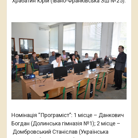
Храбатин Юрій (Івано-Франківська ЗШ №25).
Номінація “Програміст”: 1 місце – Данкович
Богдан (Долинська гімназія №1); 2 місце –
Домбровський Станіслав (Українська