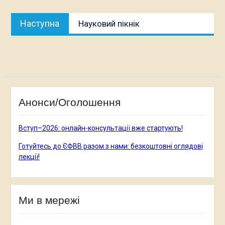
Наступна
Наступна
Науковий пікнік
публікація:
Анонси/Оголошення
Вступ–2026: онлайн-консультації вже стартують!
Готуйтесь до ЄФВВ разом з нами: безкоштовні оглядові
лекції!
Ми в мережі