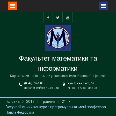
Перейти
до
facebook
twitter
youtube
вмісту
Факультет математики та
інформатики
Карпатський національний університет імені Василя Стефаника
(0342)59-61-08
вул. Шевченка, 57
dekanat_mif@cnu.edu.ua
м. Івано-Франківськ
Головна
2017
Травень
21
Всеукраїнський конкурс з програмування імені професора
Павла Федорука