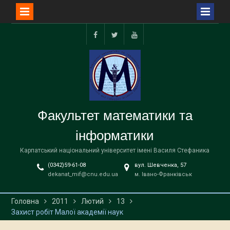
Перейти
до
facebook
twitter
youtube
вмісту
Факультет математики та
інформатики
Карпатський національний університет імені Василя Стефаника
(0342)59-61-08
вул. Шевченка, 57
dekanat_mif@cnu.edu.ua
м. Івано-Франківськ
Головна
2011
Лютий
13
Захист робіт Малої академії наук