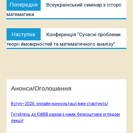
Попередня
Попередня
Всеукраїнський семінар з історії
записів
публікація:
математики
Наступна
Наступна
Конференція “Сучасні проблеми
публікація:
теорії ймовірностей та математичного аналізу”
Анонси/Оголошення
Вступ–2026: онлайн-консультації вже стартують!
Готуйтесь до ЄФВВ разом з нами: безкоштовні оглядові
лекції!